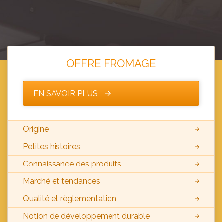
OFFRE FROMAGE
EN SAVOIR PLUS
Origine
Petites histoires
Connaissance des produits
Marché et tendances
Qualité et règlementation
Notion de développement durable