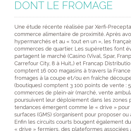
DONT LE FROMAGE
Une étude récente réalisée par Xerfi-Precepta
commerce alimentaire de proximité. Après avo
hypermarchés et au « tout en un », les françai
commerces de quartier. Les supérettes font évol
partagent le marché (Casino (Vival, Spar, Franpr
Carrefour City, 8 à Huit…) et Francap Distributi
comptent 16 000 magasins à travers la France, 
fromages à la coupe et/ou en fraîche découpe
(boutiques) comptent 3 100 points de vente : 
commerces de plein-air (marché, vente ambulan
poursuivent leur déploiement dans les zones p
tendances émergent comme le « drive » pour
surfaces (GMS) s’organisent pour proposer ou a
Enfin les circuits courts bougent également d
« drive » fermiers, des plateformes associées 